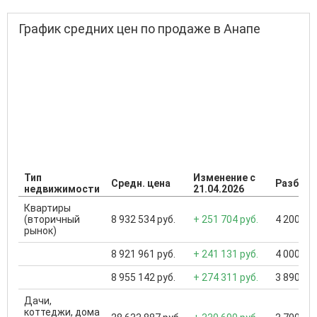
График средних цен по продаже в Анапе
Тип
Изменение с
Средн. цена
Разброс
недвижимости
21.04.2026
Квартиры
(вторичный
8 932 534 руб.
+ 251 704 руб.
4 200 000
рынок)
8 921 961 руб.
+ 241 131 руб.
4 000 000
8 955 142 руб.
+ 274 311 руб.
3 890 000
Дачи,
коттеджи, дома