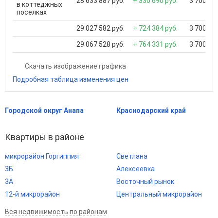
28 633 887 руб.
+ 330 690 руб.
3 700 000
в коттеджных
поселках
29 027 582 руб.
+ 724 384 руб.
3 700 000
29 067 528 руб.
+ 764 331 руб.
3 700 000
Скачать изображение графика
Подробная таблица изменения цен
Городской округ Анапа
Краснодарский край
Квартиры в районе
микрорайон Горгиппия
Светлана
3Б
Алексеевка
3А
Восточный рынок
12-й микрорайон
Центральный микрорайон
Вся недвижимость по районам